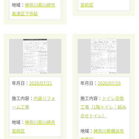
地域：
神奈川県川崎市
宮前区
高津区下作延
年月日：
2020/07/21
年月日：
2020/07/19
施工内容：
内装リフォ
施工内容：
トイレ交換
ーム工事
工事（1階トイレ：組み
合せトイレ）
地域：
神奈川県川崎市
宮前区
地域：
神奈川県横浜市