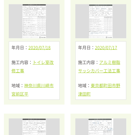
年月日：
2020/07/18
年月日：
2020/07/17
施工内容：
トイレ室改
施工内容：
アルミ樹脂
修工事
サッシカバー工法工事
地域：
神奈川県川崎市
地域：
東京都町田市野
宮前区平
津田町