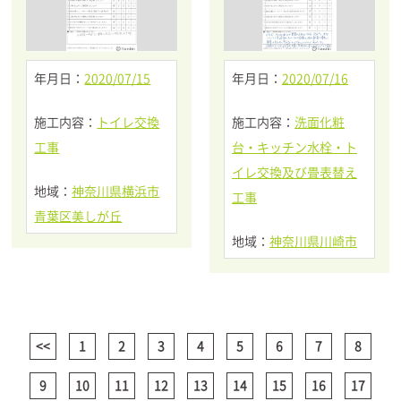
年月日：
2020/07/15
年月日：
2020/07/16
施工内容：
トイレ交換
施工内容：
洗面化粧
工事
台・キッチン水栓・ト
イレ交換及び畳表替え
地域：
神奈川県横浜市
工事
青葉区美しが丘
地域：
神奈川県川崎市
<<
1
2
3
4
5
6
7
8
9
10
11
12
13
14
15
16
17