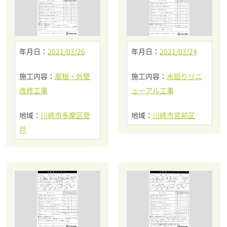
年月日：
2021/03/26
年月日：
2021/03/24
施工内容：
屋根・外壁
施工内容：
水廻りリニ
改修工事
ューアル工事
地域：
川崎市多摩区登
地域：
川崎市宮前区
戸