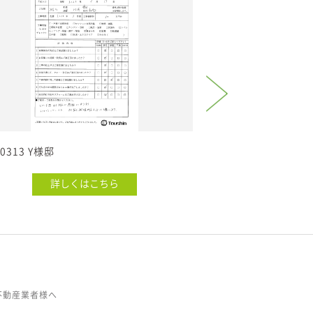
60313 Y様邸
20260210 S様邸
詳しくはこちら
詳し
不動産業者様へ