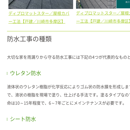
ディプロマットスター／屋根
ディプロマットスター／屋根カバ
ー工法【戸建／川崎市多摩区
ー工法【戸建／川崎市多摩区】
防水工事の種類
大切な家を雨漏りから守る防水工事には下記の4つが代表的なもの
ウレタン防水
液体状のウレタン樹脂が化学反応によりゴム状の防水膜を形成しま
で、液状の樹脂を現場で塗り、仕上げる手法です。塗るタイプなの
命は10～15年程度で、6～7年ごとにメインテナンスが必要です。
シート防水