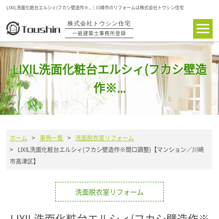
LIXIL洗面化粧台エルシィ(フカシ壁造作※...｜川崎市のリフォームは株式会社トウシン住宅
株式会社トウシン住宅
一級建築士事務所登録
LIXIL洗面化粧台エルシィ(フカシ壁造
作※...
ホーム
>
事例一覧
>
洗面脱衣室リフォーム
> LIXIL洗面化粧台エルシィ(フカシ壁造作※間口調整)【マンション／川崎
市高津区】
洗面脱衣室リフォーム
LIXIL洗面化粧台エルシィ(フカシ壁造作※